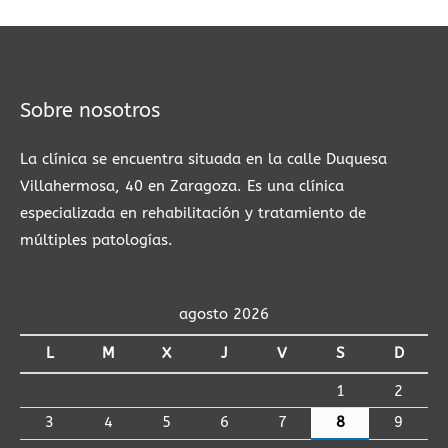
Sobre nosotros
La clínica se encuentra situada en la calle Duquesa
Villahermosa, 40 en Zaragoza. Es una clínica
especializada en rehabilitación y tratamiento de
múltiples patologías.
agosto 2026
L
M
X
J
V
S
D
1
2
3
4
5
6
7
8
9