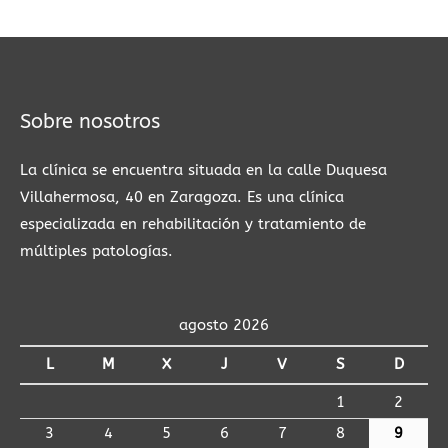
Sobre nosotros
La clínica se encuentra situada en la calle Duquesa
Villahermosa, 40 en Zaragoza. Es una clínica
especializada en rehabilitación y tratamiento de
múltiples patologías.
agosto 2026
L
M
X
J
V
S
D
1
2
3
4
5
6
7
8
9