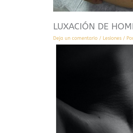
LUXACIÓN DE HO
Deja un comentario
/
Lesiones
/ Po