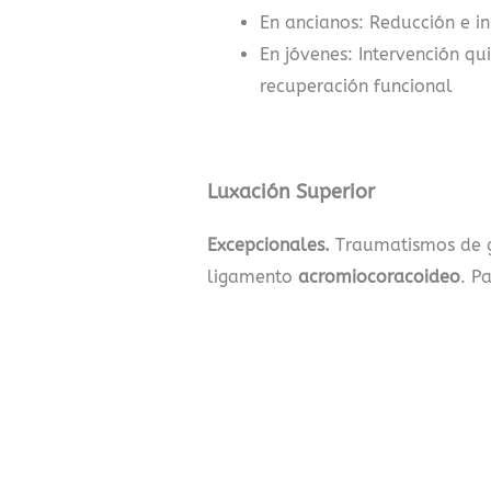
En ancianos: Reducción e in
En jóvenes: Intervención qu
recuperación funcional
Luxación Superior
Excepcionales.
Traumatismos de g
ligamento
acromiocoracoideo
. P