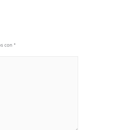
os con
*