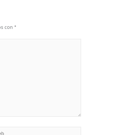
os con
*
b