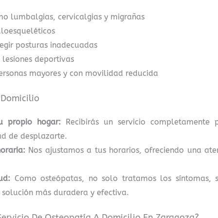
mo lumbalgias, cervicalgias y migrañas
uloesqueléticos
regir posturas inadecuadas
e lesiones deportivas
personas mayores y con movilidad reducida
 Domicilio
u propio hogar:
Recibirás un servicio completamente 
ad de desplazarte.
oraria:
Nos ajustamos a tus horarios, ofreciendo una at
ud:
Como osteópatas, no solo tratamos los síntomas, 
solución más duradera y efectiva.
Servicio De Osteopatía A Domicilio En Zaragoza?